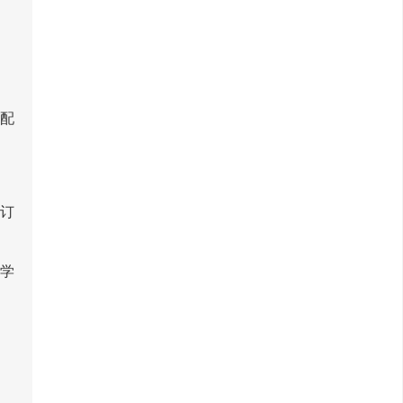
配
订
学