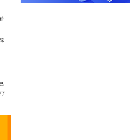
价
际
己
想了