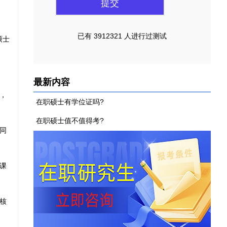
已有 3912321 人进行过测试
硕士
最新内容
，
在职硕士有学位证吗?
在职硕士值不值得考?
同
课
核