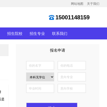
网站地图
关于我们
15001148159
招生院校
招生专业
联系我们
报名申请
全国仅300个名额
辩
后是