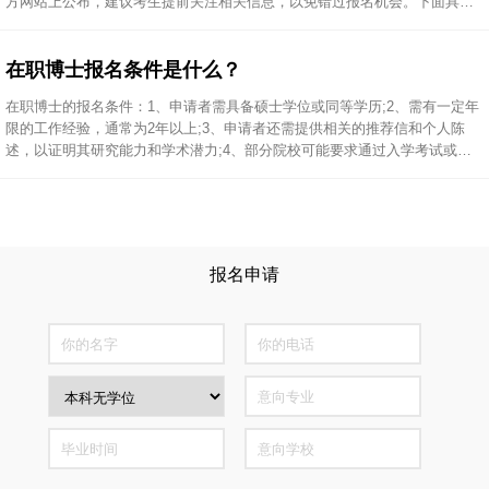
方网站上公布，建议考生提前关注相关信息，以免错过报名机会。下面具体
介绍下以下是2025年在职博士报名时间是什么时候?...
在职博士报名条件是什么？
在职博士的报名条件：1、申请者需具备硕士学位或同等学历;2、需有一定年
限的工作经验，通常为2年以上;3、申请者还需提供相关的推荐信和个人陈
述，以证明其研究能力和学术潜力;4、部分院校可能要求通过入学考试或面
试。在职博士报名条件因院校和专业的不同而有所差异，下面具体介绍下在
职博士报名条件是什么?...
报名申请
全国仅300个名额