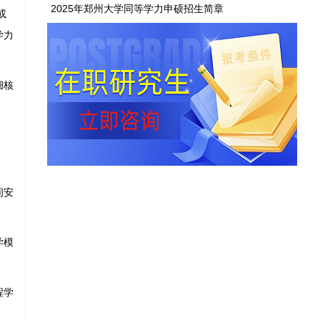
2025年郑州大学同等学力申硕招生简章
或
学力
细核
间安
学模
程学