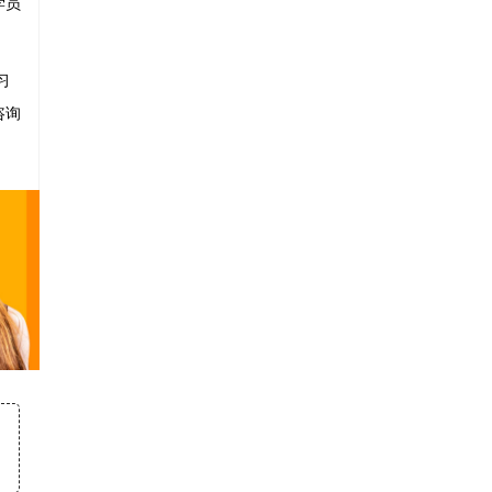
学员
习
咨询